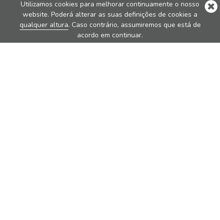
Utilizamos cookies para melhorar continuamente o nosso
website. Poderá alterar as suas definições de cookies a
qualquer altura
. Caso contrário, assumiremos que está de
acordo em continuar.
Produtos Estrela
Nova
Nova Pure
Vita
Traveler
Rondo
Brew
Sobre Nós