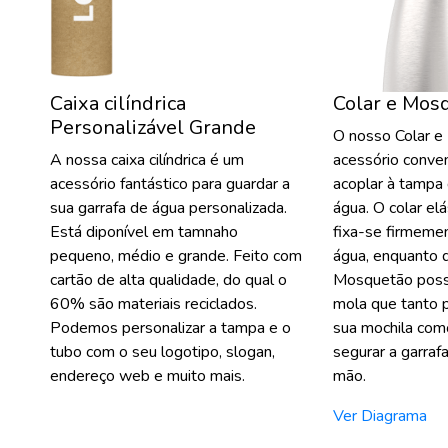
Caixa cilíndrica
Colar e Mos
Personalizável Grande
O nosso Colar 
A nossa caixa cilíndrica é um
acessório conve
acessório fantástico para guardar a
acoplar à tampa 
sua garrafa de água personalizada.
água. O colar el
Está diponível em tamnaho
fixa-se firmemen
pequeno, médio e grande. Feito com
água, enquanto 
cartão de alta qualidade, do qual o
Mosquetão poss
60% são materiais reciclados.
mola que tanto 
Podemos personalizar a tampa e o
sua mochila com
tubo com o seu logotipo, slogan,
segurar a garraf
endereço web e muito mais.
mão.
Ver Diagrama