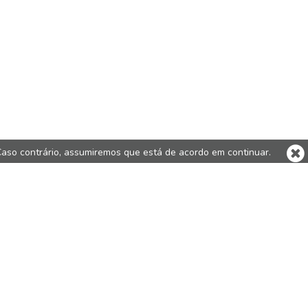
Caso contrário, assumiremos que está de acordo em continuar.
 Modelos
Flasky
Flashbay Electronics Europe