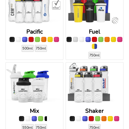
Pacific
Fuel
500ml
750ml
750ml
Mix
Shaker
550ml
750ml
750ml