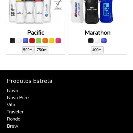
Pacific
Marathon
500ml
750ml
400ml
Produtos Estrela
Nova
Nova Pure
Vita
Traveler
Rondo
Brew