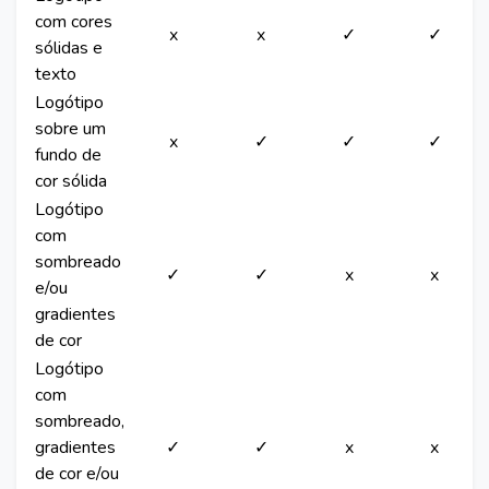
com cores
x
x
✓
✓
sólidas e
texto
Logótipo
sobre um
x
✓
✓
✓
fundo de
cor sólida
Logótipo
com
sombreado
✓
✓
x
x
e/ou
gradientes
de cor
Logótipo
com
sombreado,
gradientes
✓
✓
x
x
de cor e/ou