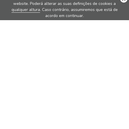
website. Poderá alterar as suas definições de cookies a
qualquer altura
. Caso contrário, assumiremos que está de
acordo em continuar.
Produtos Estrela
Nova
Nova Pure
Vita
Traveler
Rondo
Brew
Sobre Nós
Sobre Nós