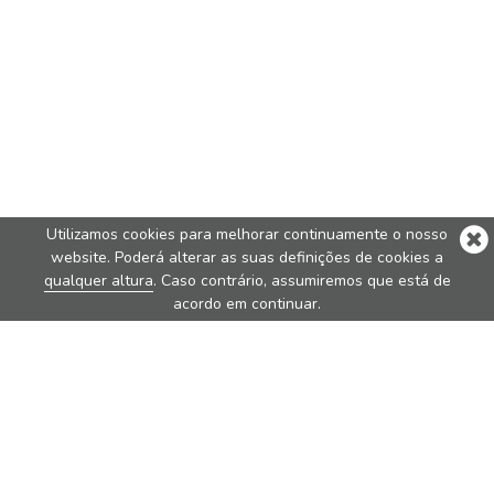
Utilizamos cookies para melhorar continuamente o nosso
website. Poderá alterar as suas definições de cookies a
qualquer altura
. Caso contrário, assumiremos que está de
acordo em continuar.
Produtos Estrela